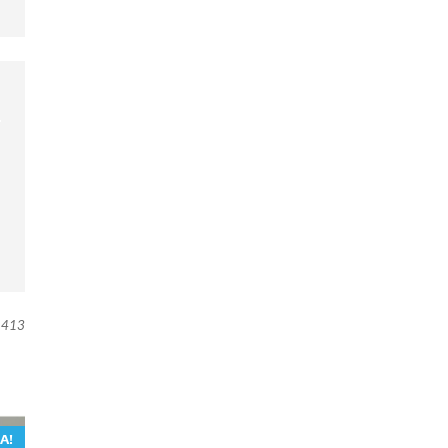
413
A!