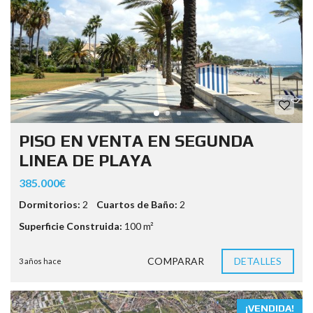
PISO EN VENTA EN SEGUNDA
LINEA DE PLAYA
385.000€
Dormitorios:
2
Cuartos de Baño:
2
Superficie Construida:
100 m²
COMPARAR
DETALLES
3 años hace
¡VENDIDA!