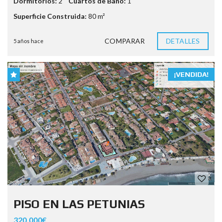
Dormitorios:
2
Cuartos de Baño:
1
Superficie Construida:
80 m²
COMPARAR
DETALLES
5 años hace
¡VENDIDA!
PISO EN LAS PETUNIAS
320.000€