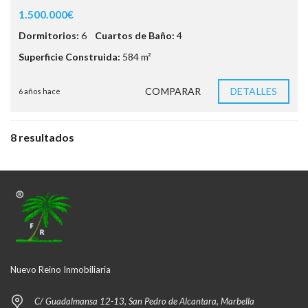
1.500.000€
Dormitorios:
6
Cuartos de Baño:
4
Superficie Construida:
584 m²
COMPARAR
DETALLES
6 años hace
8 resultados
Nuevo Reino Inmobiliaria
C/ Guadalmansa 12-13, San Pedro de Alcantara, Marbella